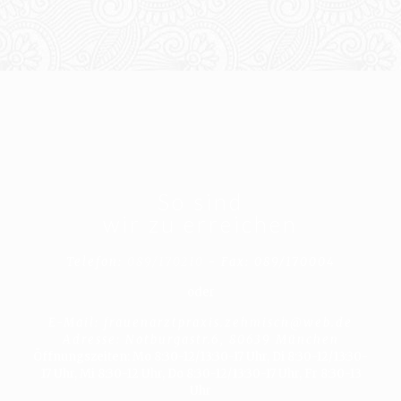
So sind
wir zu erreichen
Telefon:
089/170210
- Fax: 089/170004
oder
E-Mail: frauenarztpraxis.zehmisch@web.de
Adresse: Notburgastr.6, 80639 München
Öffnungszeiten: Mo 8:30-12/13:30-17 Uhr, Di 8:30-12/13:30-
17 Uhr, Mi 8:30-12 Uhr, Do 8:30-12/13:30-17 Uhr, Fr 8:30-13
Uhr